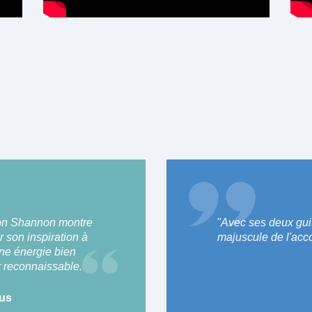
on Shannon montre
"Avec ses deux guit
r son inspiration à
majuscule de l'acco
ne énergie bien
r reconnaissable.
us