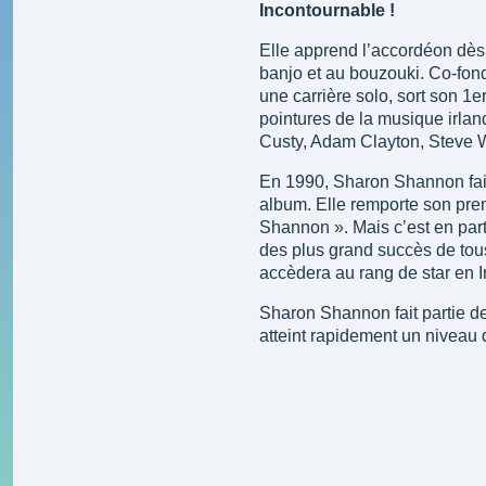
Incontournable !
Elle apprend l’accordéon dès
banjo et au bouzouki. Co-fon
une carrière solo, sort son 1
pointures de la musique irla
Custy, Adam Clayton, Steve 
En 1990, Sharon Shannon fait
album. Elle remporte son pre
Shannon ». Mais c’est en par
des plus grand succès de tou
accèdera au rang de star en I
Sharon Shannon
S
Sharon Shannon fait partie des
Sacred Earth (2017)
atteint rapidement un niveau d