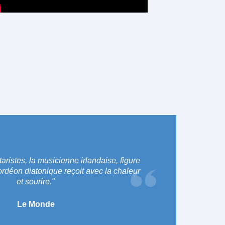
aristes, la musicienne irlandaise, figure
rdéon diatonique reçoit avec la chaleur
et sourire."
Le Monde