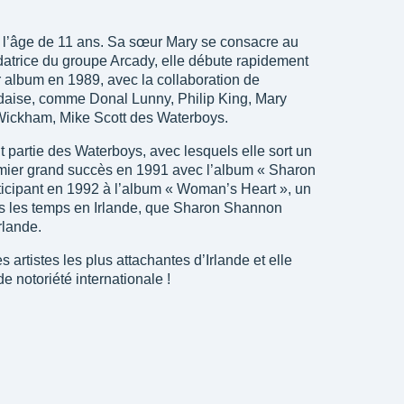
 l’âge de 11 ans. Sa sœur Mary se consacre au
datrice du groupe Arcady, elle débute rapidement
er album en 1989, avec la collaboration de
ndaise, comme Donal Lunny, Philip King, Mary
Wickham, Mike Scott des Waterboys.
 partie des Waterboys, avec lesquels elle sort un
mier grand succès en 1991 avec l’album « Sharon
ticipant en 1992 à l’album « Woman’s Heart », un
s les temps en Irlande, que Sharon Shannon
rlande.
haron Shannon & Friends
Sharon Sh
 artistes les plus attachantes d’Irlande et elle
Libertango (2003)
The Diamond
e notoriété internationale !