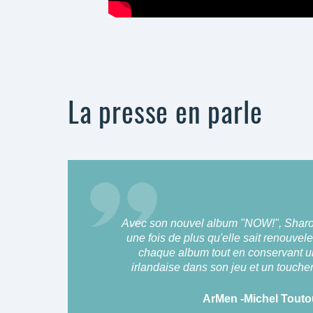
La presse en parle
Avec son nouvel album "NOW!", Shar
une fois de plus qu'elle sait renouvele
chaque album tout en conservant u
irlandaise dans son jeu et un touche
ArMen -Michel Touto