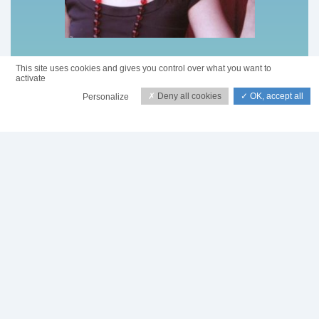
Julie Fowlis
This site uses cookies and gives you control over what you want to
activate
Cuilidh
Deny all cookies
OK, accept all
Personalize
Privacy policy
Écouter la discographie de l'artiste sur :
Biographie
La chanteuse et musicienne Julie Fowlis originaire des
îles Hébrides (Nord de l’Ecosse) est une référence
dans le milieu de la musique gaélique.
Forte de nombreuses récompenses (‘Folk Act of the Year