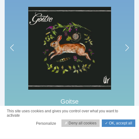
Goitse
Úr (2019)
This site uses cookies and gives you control over what you want to
activate
Deny all cookies
OK, accept all
Personalize
Écouter la discographie de l'artiste sur :
Privacy policy