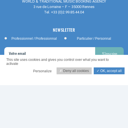
WORLD & TRADITIONAL MUSIC BOOKING AGENCY
3 rue de Lorraine – F – 35000 Rennes
Tel.
+33 (0)2.99.85.44.04
NEWSLETTER
Professionnel / Professionnal
Particulier / Personnal
S'inscrire
This site uses cookies and gives you control over what you want to
activate
J'ai lu et accepte les termes et les conditions
*
Deny all cookies
OK, accept all
Personalize
Privacy policy
Copyright © 2026 - Tous droits réservés
Sharon Shannon